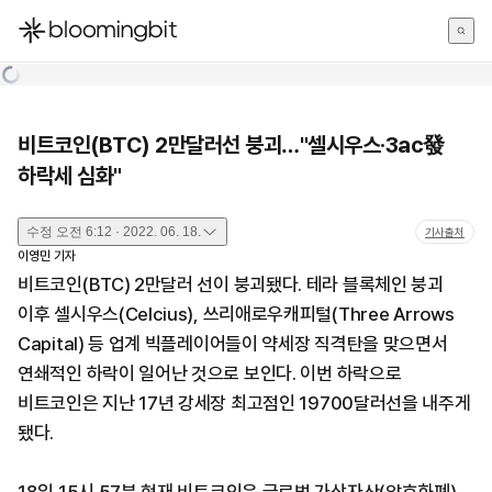
한국어
English
日本語
비트코인(BTC) 2만달러선 붕괴…"셀시우스·3ac發
하락세 심화"
수정
오전 6:12 · 2022. 06. 18.
기사출처
이영민
기자
비트코인(BTC) 2만달러 선이 붕괴됐다. 테라 블록체인 붕괴
이후 셀시우스(Celcius), 쓰리애로우캐피털(Three Arrows
Capital) 등 업계 빅플레이어들이 약세장 직격탄을 맞으면서
연쇄적인 하락이 일어난 것으로 보인다. 이번 하락으로
비트코인은 지난 17년 강세장 최고점인 19700달러선을 내주게
됐다.