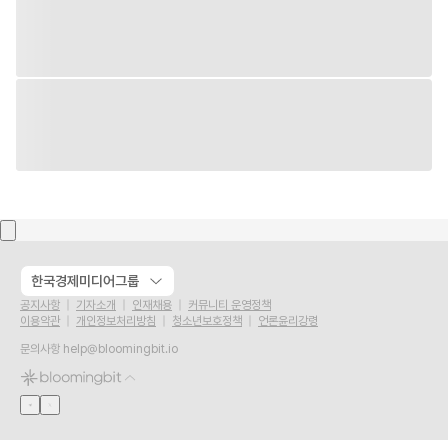
한국경제미디어그룹
공지사항
기자소개
인재채용
커뮤니티 운영정책
이용약관
개인정보처리방침
청소년보호정책
언론윤리강령
문의사항
help@bloomingbit.io