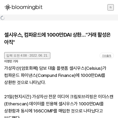
한국어
English
日本語
셀시우스, 컴파운드에 1000만DAI 상환…"거래 활성은
아직"
입력
오전 4:08 · 2022. 06. 21.
기사출처
이영민
기자
가상자산(암호화폐) 담보 대출 플랫폼 셀시우스(Celsius)가
컴파운드 파이낸스(Compund Finance)에 1000만DAI를
상환한 것으로 나타났다.
21일(현지시간) 가상자산 전문 미디어 크립토브리핑은 이더스캔
(Etherscan) 데이터를 인용해 셀시우스가 1000만DAI를
상환함과 동시에 166COMP를 매입한 것으로 나타났다고