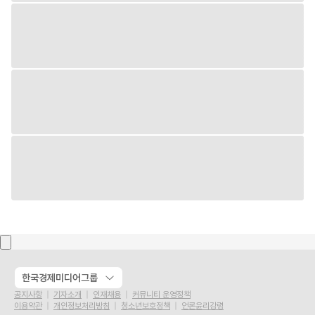
한국경제미디어그룹
공지사항
기자소개
인재채용
커뮤니티 운영정책
이용약관
개인정보처리방침
청소년보호정책
언론윤리강령