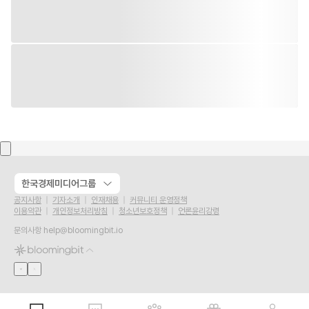
한국경제미디어그룹
공지사항
기자소개
인재채용
커뮤니티 운영정책
이용약관
개인정보처리방침
청소년보호정책
언론윤리강령
문의사항
help@bloomingbit.io