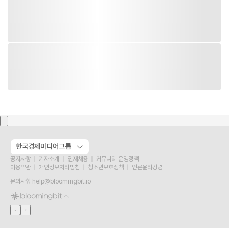
한국경제미디어그룹
공지사항
기자소개
인재채용
커뮤니티 운영정책
이용약관
개인정보처리방침
청소년보호정책
언론윤리강령
문의사항
help@bloomingbit.io