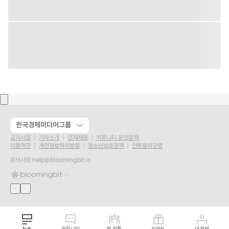
한국경제미디어그룹
공지사항
기자소개
인재채용
커뮤니티 운영정책
이용약관
개인정보처리방침
청소년보호정책
언론윤리강령
문의사항
help@bloomingbit.io
뉴스
커뮤니티
핫 피플
리워드
내 정보