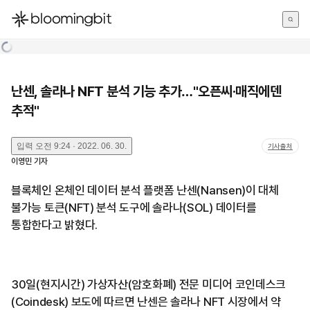
한국어
English
日本語
난센, 솔라나 NFT 분석 기능 추가…"오픈씨·매직에덴
추적"
입력
오전 9:24 · 2022. 06. 30.
기사출처
이영민
기자
블록체인 온체인 데이터 분석 플랫폼 난센(Nansen)이 대체
불가능 토큰(NFT) 분석 도구에 솔라나(SOL) 데이터를
통합한다고 밝혔다.
30일(현지시간) 가상자산(암호화폐) 전문 미디어 코인데스크
(Coindesk) 보도에 따르면 난센은 솔라나 NFT 시장에서 약