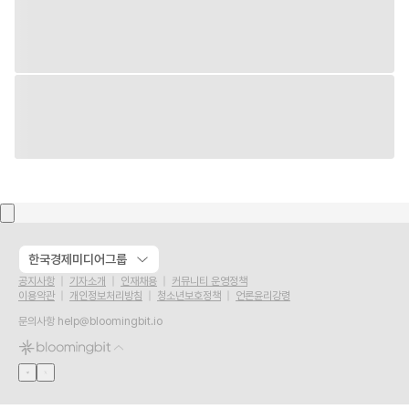
한국경제미디어그룹
공지사항
기자소개
인재채용
커뮤니티 운영정책
이용약관
개인정보처리방침
청소년보호정책
언론윤리강령
문의사항
help@bloomingbit.io