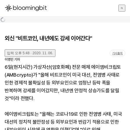
한국어
English
日本語
외신 "비트코인, 내년에도 강세 이어간다"
입력
오후 5:48 · 2020. 11. 06.
기사출처
이영민
기자
6일(현지시간) 가상자산(암호화폐) 전문 매체 에이엠비크립토
(AMBcrypto)가 "올해 비트코인이 미국 대선, 전염병 사태로
인한 경제적 불확실성 등 외부요인으로 엄청난 등락 폭을
반복하며 강세를 이어갔지만, 내년엔 안정적 상승가도를 달릴
것"이라 전했다.
에이엠비크립토는 "올해는 코로나19로 인한 전염병 사태, 미국
대선의 정치적 불안정성 등 외부요인과 반감기 적용으로 인한
내부요인이 시장에 큰 영향을 미쳤다"며 "이로 인해