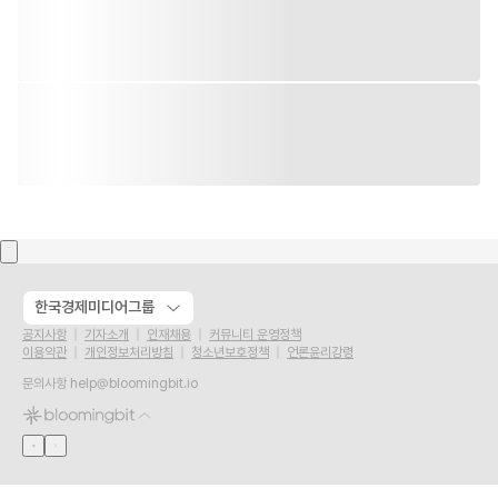
한국경제미디어그룹
공지사항
기자소개
인재채용
커뮤니티 운영정책
이용약관
개인정보처리방침
청소년보호정책
언론윤리강령
문의사항
help@bloomingbit.io