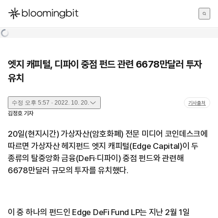
한국어
English
日本語
엣지 캐피털, 디파이 중점 펀드 관련 6678만달러 투자
유치
수정
오후 5:57 · 2022. 10. 20.
기사출처
김정호
기자
20일(현지시간) 가상자산(암호화폐) 전문 미디어 코인데스크에
따르면 가상자산 헤지펀드 엣지 캐피털(Edge Capital)이 두
종류의 탈중앙화 금융(DeFi·디파이) 중점 펀드와 관련해
6678만달러 규모의 투자를 유치했다.
이 중 하나의 펀드인 Edge DeFi Fund LP는 지난 2월 1일