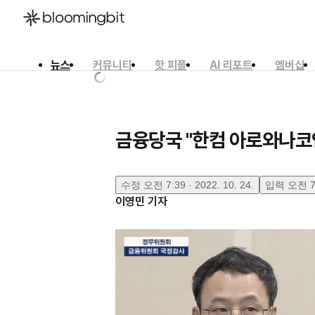
뉴스
커뮤니티
핫 피플
AI 리포트
멤버십
한국어
English
日本語
금융당국 "한컴 아로와나코인
수정
오전 7:39 · 2022. 10. 24.
입력
오전 7:
이영민
기자