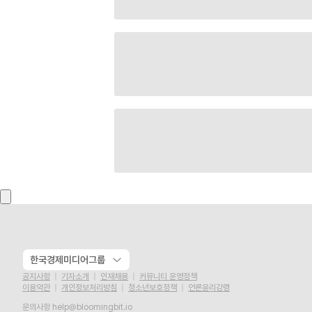
한국경제미디어그룹
공지사항
기자소개
인재채용
커뮤니티 운영정책
이용약관
개인정보처리방침
청소년보호정책
언론윤리강령
문의사항
help@bloomingbit.io