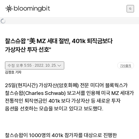
한국어
English
日本語
찰스슈왑 "美 MZ 세대 절반, 401k 퇴직금보다
가상자산 투자 선호"
수정
오후 5:55 · 2022. 10. 25.
기사출처
김정호
기자
25일(현지시간) 가상자산(암호화폐) 전문 미디어 블록웍스가
찰스슈왑(Charles Schwab) 보고서를 인용해 미국 MZ 세대가
전통적인 퇴직연금인 401k 보다 가상자산 등 새로운 투자
옵션을 선호하는 모습을 보이고 있다고 보도했다.
찰스슈왑이 1000명의 401k 참가자를 대상으로 진행한