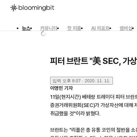
뉴스
커뮤니티
핫 피플
AI 리포트
멤버십
한국어
English
日本語
피터 브란트 "美 SEC, 가
입력
오후 8:07 · 2020. 11. 11.
이영민
기자
11일(현지시간) 베테랑 트레이더 피터 브란트(
증권거래위원회(SEC)가 가상자산에 대해 
취급했을 것"이라 밝혔다.
브란트는 "리플은 총 유통 코인의 절반을 소