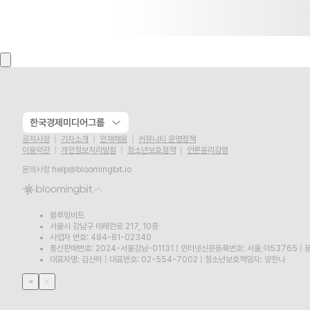
한국경제미디어그룹
공지사항
기자소개
인재채용
커뮤니티 운영정책
이용약관
개인정보처리방침
청소년보호정책
언론윤리강령
문의사항
help@bloomingbit.io
블루밍비트
서울시 강남구 테헤란로 217, 10층
사업자 번호: 484-81-02340
통신판매번호: 2024-서울강남-01131
|
인터넷신문등록번호: 서울,아53765
|
등
대표자명: 김산하
|
대표번호: 02-554-7002
|
청소년보호책임자: 양한나