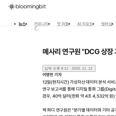
뉴스
커뮤니티
핫 피플
AI 리포트
멤버십
한국어
English
日本語
메사리 연구원 "DCG 상장 
입력
오후 8:11 · 2020. 11. 12.
이영민
기자
12일(현지시간) 가상자산 데이터 분석 서비스 메
연구 보고서를 통해 디지털 통화 그룹(Digital
경우, 40억 달러(한화 약 4조 4,532억 원
잭 퍼디 연구원은 "분기별 데이터와 기타 공