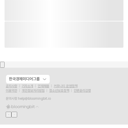
한국경제미디어그룹
공지사항
기자소개
인재채용
커뮤니티 운영정책
이용약관
개인정보처리방침
청소년보호정책
언론윤리강령
문의사항
help@bloomingbit.io