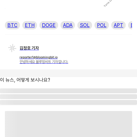
BTC
ETH
DOGE
ADA
SOL
POL
APT
B
김정호 기자
reporter1@bloomingbit.io
안녕하세요 블루밍비트 기자입니다.
이 뉴스, 어떻게 보시나요?