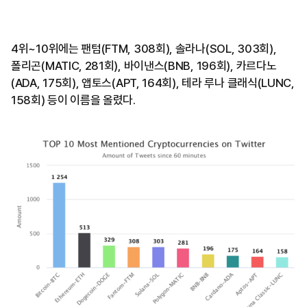
4위~10위에는 팬텀(FTM, 308회), 솔라나(SOL, 303회),
폴리곤(MATIC, 281회), 바이낸스(BNB, 196회), 카르다노
(ADA, 175회), 앱토스(APT, 164회), 테라 루나 클래식(LUNC,
158회) 등이 이름을 올렸다.