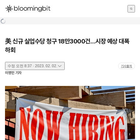
한국어
English
日本語
美 신규 실업수당 청구 18만3000건…시장 예상 대폭
하회
수정
오전 8:37 · 2023. 02. 02.
기사출처
이영민
기자