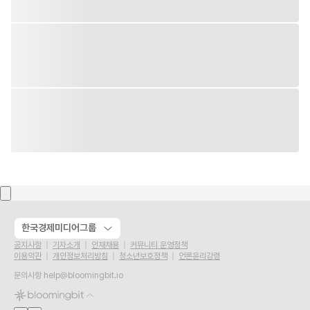
한국경제미디어그룹
공지사항
기자소개
인재채용
커뮤니티 운영정책
이용약관
개인정보처리방침
청소년보호정책
언론윤리강령
문의사항
help@bloomingbit.io