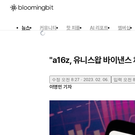
뉴스
커뮤니티
핫 피플
AI 리포트
멤버십
한국어
English
日本語
"a16z, 유니스왑 바이낸스
수정
오전 8:27 · 2023. 02. 06.
입력
오전 8:
이영민
기자