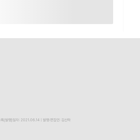
록(발행)일자: 2021.06.14
|
발행·편집인: 김산하