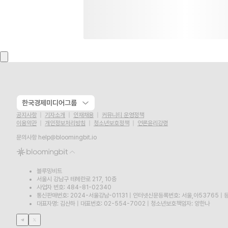
한국경제미디어그룹
공지사항
기자소개
인재채용
커뮤니티 운영정책
이용약관
개인정보처리방침
청소년보호정책
언론윤리강령
문의사항
help@bloomingbit.io
블루밍비트
서울시 강남구 테헤란로 217, 10층
사업자 번호: 484-81-02340
통신판매번호: 2024-서울강남-01131
|
인터넷신문등록번호: 서울,아53765
|
등
대표자명: 김산하
|
대표번호: 02-554-7002
|
청소년보호책임자: 양한나