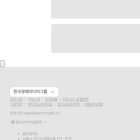
한국경제미디어그룹
공지사항
기자소개
인재채용
커뮤니티 운영정책
이용약관
개인정보처리방침
청소년보호정책
언론윤리강령
문의사항
help@bloomingbit.io
블루밍비트
서울시 강남구 테헤란로 217, 10층