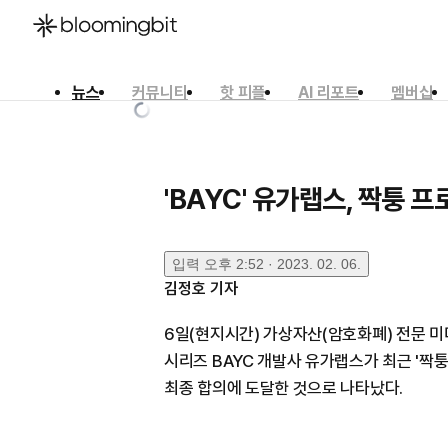
뉴스
커뮤니티
핫 피플
AI 리포트
멤버십
한국어
English
日本語
'BAYC' 유가랩스, 짝퉁 
입력
오후 2:52 · 2023. 02. 06.
김정호
기자
6일(현지시간) 가상자산(암호화폐) 전문 
시리즈 BAYC 개발사 유가랩스가 최근 '짝퉁
최종 합의에 도달한 것으로 나타났다.