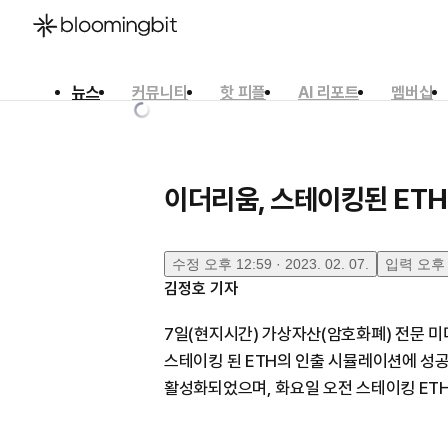
뉴스
커뮤니티
핫 피플
AI 리포트
멤버십
한국어
English
日本語
이더리움, 스테이킹된 ET
수정
오후 12:59 · 2023. 02. 07.
입력
오후 1
김정호
기자
7일(현지시간) 가상자산(암호화폐) 전문 
스테이킹 된 ETH의 인출 시뮬레이션에 성공했
활성화되었으며, 화요일 오전 스테이킹 ETH