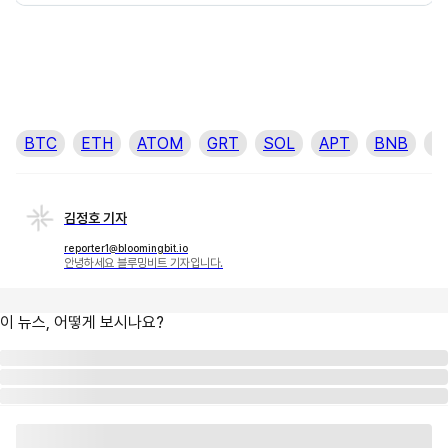
BTC
ETH
ATOM
GRT
SOL
APT
BNB
L
김정호 기자
reporter1@bloomingbit.io
안녕하세요 블루밍비트 기자입니다.
이 뉴스, 어떻게 보시나요?