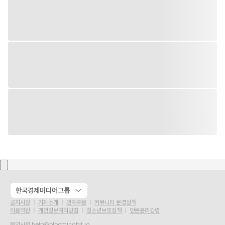
한국경제미디어그룹
공지사항
기자소개
인재채용
커뮤니티 운영정책
이용약관
개인정보처리방침
청소년보호정책
언론윤리강령
문의사항
help@bloomingbit.io