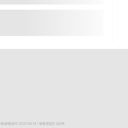
록(발행)일자: 2021.06.14
|
발행·편집인: 김산하