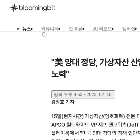
뉴스
커뮤니티
핫 피플
AI 리포트
멤버십
한국어
English
日本語
"美 양대 정당, 가상자산 
노력"
입력
오후 4:53 · 2023. 02. 15.
김정호
기자
15일(현지시간) 가상자산(암호화폐) 전문
APCO 월드와이드 VP 제프 젤코위츠(Jeff 
플레이북에서 "미국 양대 정당의 정책 입안