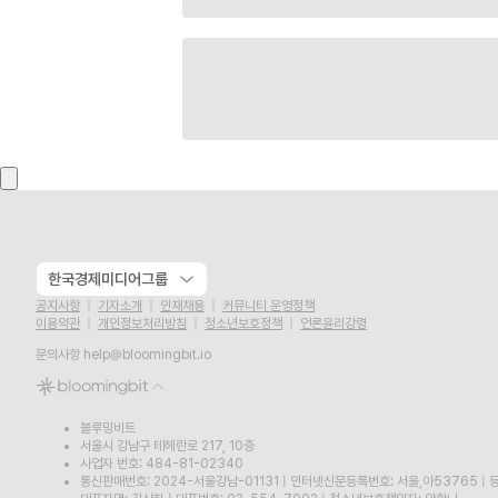
한국경제미디어그룹
공지사항
기자소개
인재채용
커뮤니티 운영정책
이용약관
개인정보처리방침
청소년보호정책
언론윤리강령
문의사항
help@bloomingbit.io
블루밍비트
서울시 강남구 테헤란로 217, 10층
사업자 번호: 484-81-02340
통신판매번호: 2024-서울강남-01131
|
인터넷신문등록번호: 서울,아53765
|
등