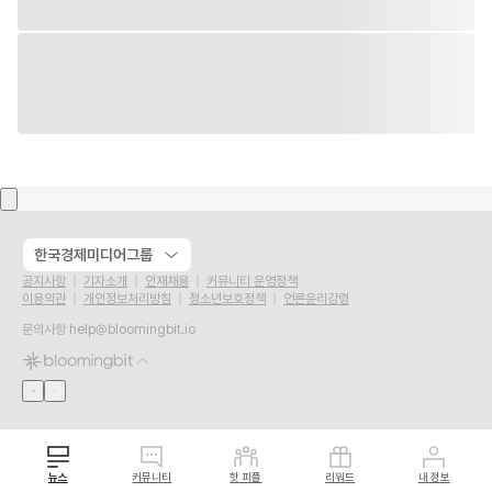
한국경제미디어그룹
공지사항
기자소개
인재채용
커뮤니티 운영정책
이용약관
개인정보처리방침
청소년보호정책
언론윤리강령
문의사항
help@bloomingbit.io
뉴스
커뮤니티
핫 피플
리워드
내 정보