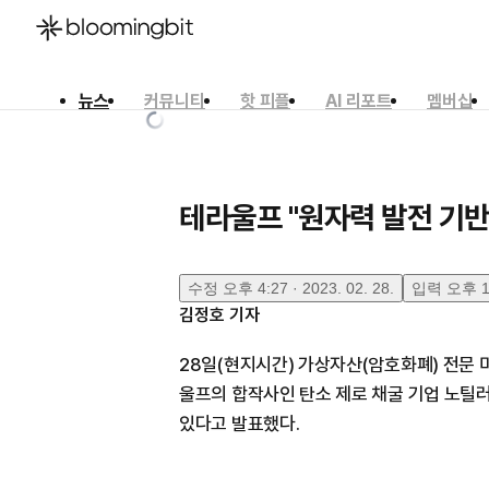
뉴스
커뮤니티
핫 피플
AI 리포트
멤버십
한국어
English
日本語
테라울프 "원자력 발전 기반
수정
오후 4:27 · 2023. 02. 28.
입력
오후 12
김정호
기자
28일(현지시간) 가상자산(암호화폐) 전문 
울프의 합작사인 탄소 제로 채굴 기업 노틸
있다고 발표했다.