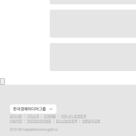
한국경제미디어그룹
공지사항
기자소개
인재채용
커뮤니티 운영정책
이용약관
개인정보처리방침
청소년보호정책
언론윤리강령
문의사항
help@bloomingbit.io