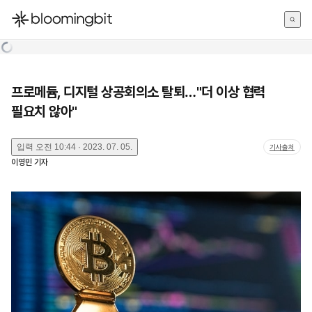
한국어
English
日本語
프로메듐, 디지털 상공회의소 탈퇴…"더 이상 협력
필요치 않아"
입력
오전 10:44 · 2023. 07. 05.
기사출처
이영민
기자