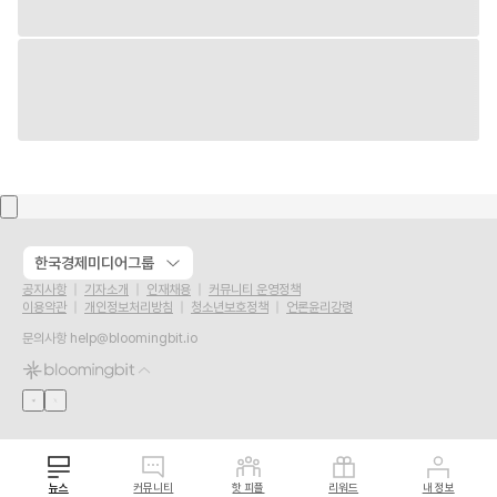
한국경제미디어그룹
공지사항
기자소개
인재채용
커뮤니티 운영정책
이용약관
개인정보처리방침
청소년보호정책
언론윤리강령
문의사항
help@bloomingbit.io
뉴스
커뮤니티
핫 피플
리워드
내 정보