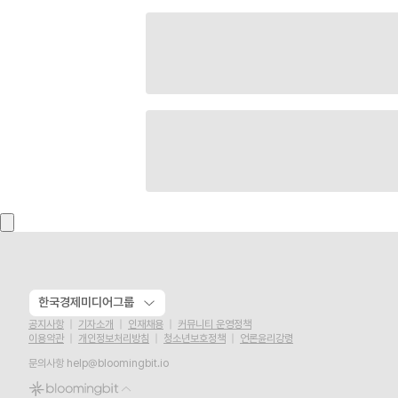
한국경제미디어그룹
공지사항
기자소개
인재채용
커뮤니티 운영정책
이용약관
개인정보처리방침
청소년보호정책
언론윤리강령
문의사항
help@bloomingbit.io