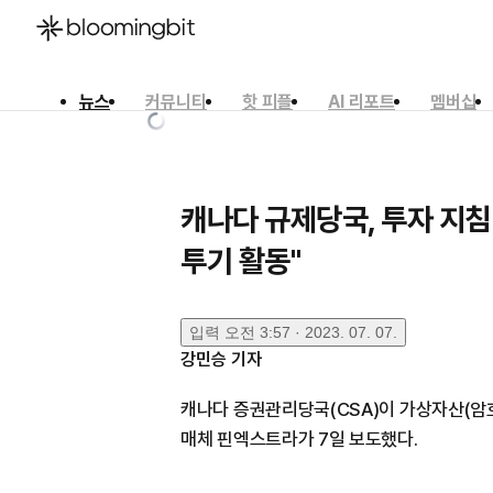
뉴스
커뮤니티
핫 피플
AI 리포트
멤버십
한국어
English
日本語
캐나다 규제당국, 투자 지침
투기 활동"
입력
오전 3:57 · 2023. 07. 07.
강민승
기자
캐나다 증권관리당국(CSA)이 가상자산(암
매체 핀엑스트라가 7일 보도했다.