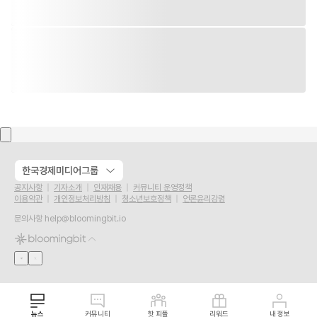
한국경제미디어그룹
공지사항
기자소개
인재채용
커뮤니티 운영정책
이용약관
개인정보처리방침
청소년보호정책
언론윤리강령
문의사항
help@bloomingbit.io
뉴스
커뮤니티
핫 피플
리워드
내 정보