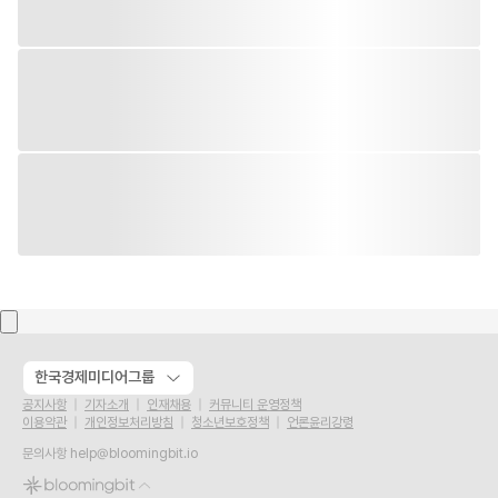
한국경제미디어그룹
공지사항
기자소개
인재채용
커뮤니티 운영정책
이용약관
개인정보처리방침
청소년보호정책
언론윤리강령
문의사항
help@bloomingbit.io