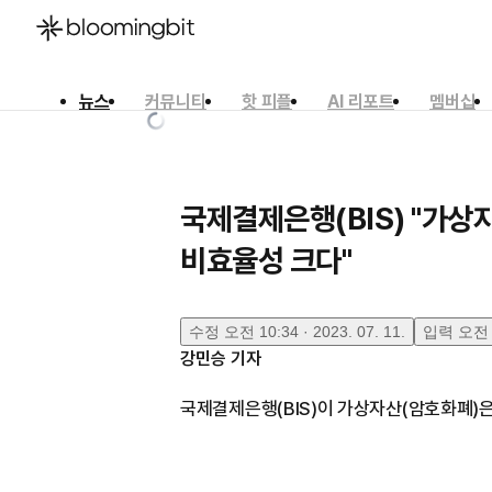
뉴스
커뮤니티
핫 피플
AI 리포트
멤버십
한국어
English
日本語
국제결제은행(BIS) "가상
비효율성 크다"
수정
오전 10:34 · 2023. 07. 11.
입력
오전 6
강민승
기자
국제결제은행(BIS)이 가상자산(암호화폐)