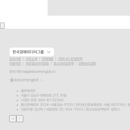
한국경제미디어그룹
공지사항
기자소개
인재채용
커뮤니티 운영정책
이용약관
개인정보처리방침
청소년보호정책
언론윤리강령
문의사항
help@bloomingbit.io
블루밍비트
서울시 강남구 테헤란로 217, 10층
사업자 번호: 484-81-02340
통신판매번호: 2024-서울강남-01131
|
인터넷신문등록번호: 서울,아53765
|
등
대표자명: 김산하
|
대표번호: 02-554-7002
|
청소년보호책임자: 양한나