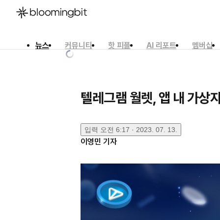
뉴스
커뮤니티
핫 피플
AI 리포트
멤버십
한국어
English
日本語
텔레그램 월렛, 앱 내 가상
입력
오전 6:17 · 2023. 07. 13.
이영민
기자