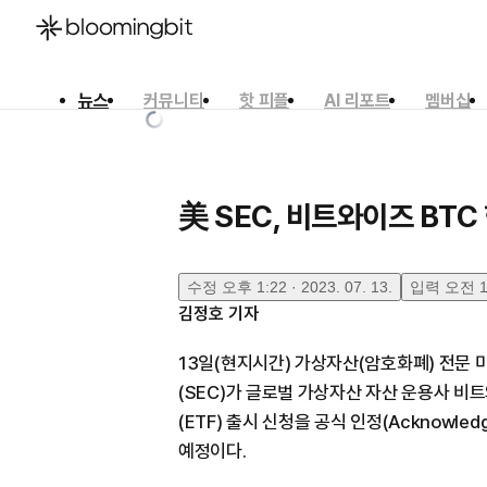
뉴스
커뮤니티
핫 피플
AI 리포트
멤버십
한국어
English
日本語
美 SEC, 비트와이즈 BTC
수정
오후 1:22 · 2023. 07. 13.
입력
오전 11
김정호
기자
13일(현지시간) 가상자산(암호화폐) 전문
(SEC)가 글로벌 가상자산 자산 운용사 비트
(ETF) 출시 신청을 공식 인정(Acknowle
예정이다.