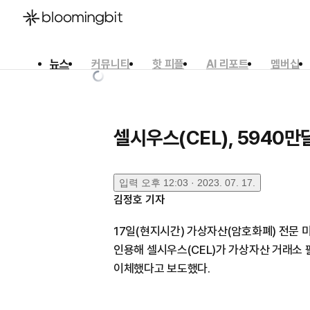
뉴스
커뮤니티
핫 피플
AI 리포트
멤버십
한국어
English
日本語
셀시우스(CEL), 5940
입력
오후 12:03 · 2023. 07. 17.
김정호
기자
17일(현지시간) 가상자산(암호화폐) 전문
인용해 셀시우스(CEL)가 가상자산 거래소 
이체했다고 보도했다.