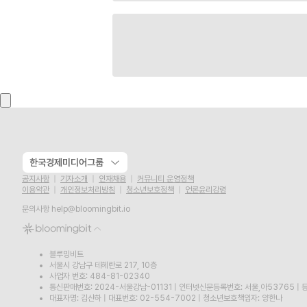
한국경제미디어그룹
공지사항
기자소개
인재채용
커뮤니티 운영정책
이용약관
개인정보처리방침
청소년보호정책
언론윤리강령
문의사항
help@bloomingbit.io
블루밍비트
서울시 강남구 테헤란로 217, 10층
사업자 번호: 484-81-02340
통신판매번호: 2024-서울강남-01131
|
인터넷신문등록번호: 서울,아53765
|
등
대표자명: 김산하
|
대표번호: 02-554-7002
|
청소년보호책임자: 양한나