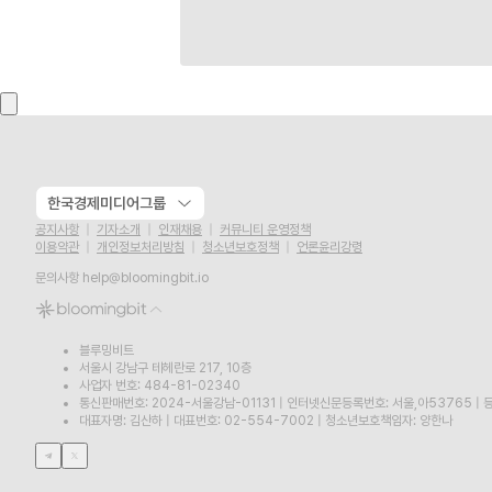
한국경제미디어그룹
공지사항
기자소개
인재채용
커뮤니티 운영정책
이용약관
개인정보처리방침
청소년보호정책
언론윤리강령
문의사항
help@bloomingbit.io
블루밍비트
서울시 강남구 테헤란로 217, 10층
사업자 번호: 484-81-02340
통신판매번호: 2024-서울강남-01131
|
인터넷신문등록번호: 서울,아53765
|
등
대표자명: 김산하
|
대표번호: 02-554-7002
|
청소년보호책임자: 양한나