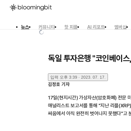
뉴스
커뮤니티
핫 피플
AI 리포트
멤버십
한국어
English
日本語
독일 투자은행 "코인베이스,
입력
오후 3:39 · 2023. 07. 17.
김정호
기자
17일(현지시간) 가상자산(암호화폐) 전문
애널리스트 보고서를 통해 "지난 리플(XR
싸움에서 아직 완전히 벗어나지 못했다"고 