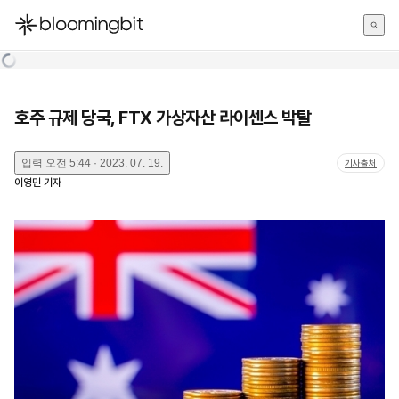
한국어
English
日本語
호주 규제 당국, FTX 가상자산 라이센스 박탈
입력
오전 5:44 · 2023. 07. 19.
기사출처
이영민
기자