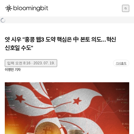
한국어
English
日本語
얏 시우 "홍콩 웹3 도약 핵심은 中 본토 의도…혁신
신호일 수도"
입력
오전 8:16 · 2023. 07. 19.
기사출처
이영민
기자