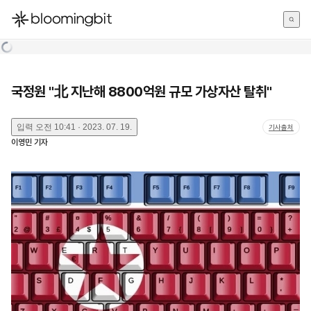
한국어
English
日本語
국정원 "北 지난해 8800억원 규모 가상자산 탈취"
입력
오전 10:41 · 2023. 07. 19.
기사출처
이영민
기자