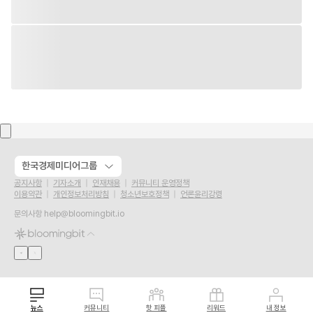
한국경제미디어그룹
공지사항
기자소개
인재채용
커뮤니티 운영정책
이용약관
개인정보처리방침
청소년보호정책
언론윤리강령
문의사항
help@bloomingbit.io
뉴스
커뮤니티
핫 피플
리워드
내 정보