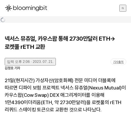
한국어
English
日本語
넥서스 뮤츄얼, 카우스왑 통해 2730만달러 ETH→
로켓풀 rETH 교환
입력
오후 2:06 · 2023. 07. 21.
기사출처
김정호
기자
21일(현지시간) 가상자산(암호화폐) 전문 미디어 더블록에
따르면 디파이 보험 프로젝트 넥서스 뮤츄얼(Nexus Mutual)이
카우스왑(Cow Swap) DEX 애그리게이터를 이용해
1만4390이더리움(ETH, 약 2730만달러)을 로켓풀의 rETH
리퀴드 스테이킹 토큰으로 교환한 것으로 나타났다.