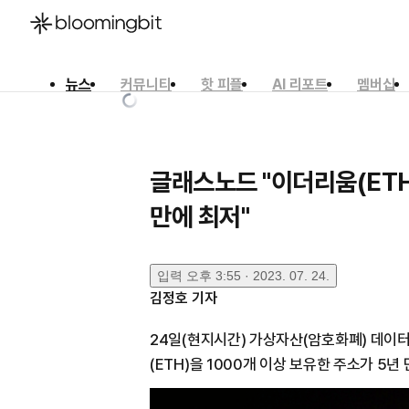
뉴스
커뮤니티
핫 피플
AI 리포트
멤버십
한국어
English
日本語
글래스노드 "이더리움(ETH)
만에 최저"
입력
오후 3:55 · 2023. 07. 24.
김정호
기자
24일(현지시간) 가상자산(암호화폐) 데이
(ETH)을 1000개 이상 보유한 주소가 5년