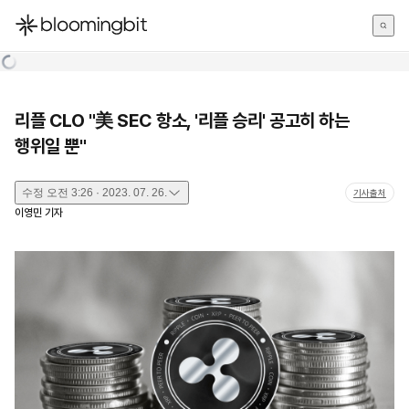
한국어
English
日本語
리플 CLO "美 SEC 항소, '리플 승리' 공고히 하는
행위일 뿐"
수정
오전 3:26 · 2023. 07. 26.
기사출처
이영민
기자