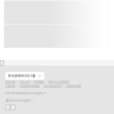
한국경제미디어그룹
공지사항
기자소개
인재채용
커뮤니티 운영정책
이용약관
개인정보처리방침
청소년보호정책
언론윤리강령
문의사항
help@bloomingbit.io