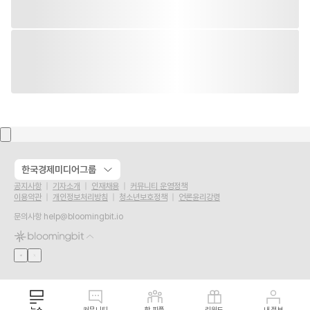
한국경제미디어그룹
공지사항
기자소개
인재채용
커뮤니티 운영정책
이용약관
개인정보처리방침
청소년보호정책
언론윤리강령
문의사항
help@bloomingbit.io
뉴스
커뮤니티
핫 피플
리워드
내 정보