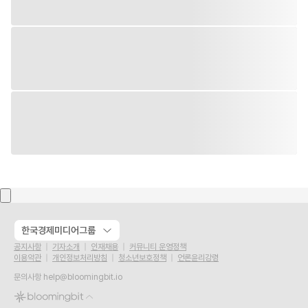
한국경제미디어그룹
공지사항
기자소개
인재채용
커뮤니티 운영정책
이용약관
개인정보처리방침
청소년보호정책
언론윤리강령
문의사항
help@bloomingbit.io