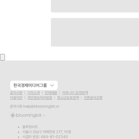
한국경제미디어그룹
공지사항
기자소개
인재채용
커뮤니티 운영정책
이용약관
개인정보처리방침
청소년보호정책
언론윤리강령
문의사항
help@bloomingbit.io
블루밍비트
서울시 강남구 테헤란로 217, 10층
사업자 번호: 484-81-02340