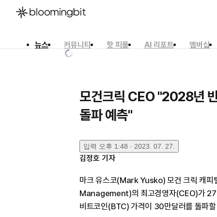
뉴스
커뮤니티
핫 피플
AI 리포트
멤버십
한국어
English
日本語
모건크릭 CEO "2028년 
돌파 예측"
입력
오후 1:48 · 2023. 07. 27.
김정호
기자
마크 유스코(Mark Yusko) 모건 크릭 캐피털
Management)의 최고경영자(CEO)가 
비트코인(BTC) 가격이 30만달러를 돌파할