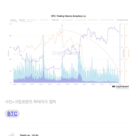
사진=크립토퀀트 퀵테이크 캡쳐
BTC