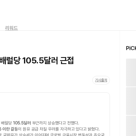
리워드
PiC
배럴당 105.5달러 근접
기사출처
중 배럴당
105.5달러
부근까지 상승했다고 전했다.
미·이란 갈등
이 원유 공급 차질 우려를 자극하고 있다고 밝혔다.
로 국제유가 상승세가 이어지며 글로벌 금융시장 변동성과 주요국