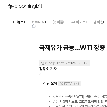
뉴스
커뮤니티
핫 피플
AI 리포트
멤버십
한국어
English
日本語
국제유가 급등…WTI 장중 
입력
오후 12:21 · 2026. 05. 15.
김정호
기자
간단 요약
STAT AI 안내
서부텍사스산원유(
WTI
) 선물 가격이 장
중동
지정학 리스크
,
호르무즈 해협 긴장
,
글로벌 원유 재고 감소와
인플레이션 우려