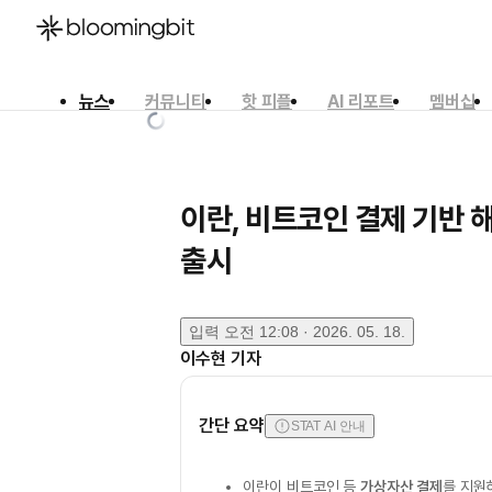
뉴스
커뮤니티
핫 피플
AI 리포트
멤버십
한국어
English
日本語
이란, 비트코인 결제 기반 
출시
입력
오전 12:08 · 2026. 05. 18.
이수현
기자
간단 요약
STAT AI 안내
이란이 비트코인 등
가상자산 결제
를 지원