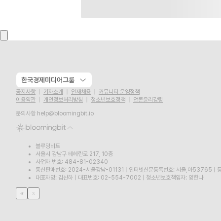
한국경제미디어그룹
공지사항
기자소개
인재채용
커뮤니티 운영정책
이용약관
개인정보처리방침
청소년보호정책
언론윤리강령
문의사항
help@bloomingbit.io
블루밍비트
서울시 강남구 테헤란로 217, 10층
사업자 번호: 484-81-02340
통신판매번호: 2024-서울강남-01131
|
인터넷신문등록번호: 서울,아53765
|
등
대표자명: 김산하
|
대표번호: 02-554-7002
|
청소년보호책임자: 양한나