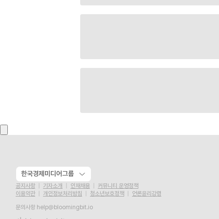
한국경제미디어그룹
공지사항
기자소개
인재채용
커뮤니티 운영정책
이용약관
개인정보처리방침
청소년보호정책
언론윤리강령
문의사항
help@bloomingbit.io