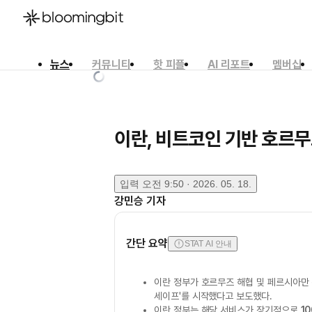
뉴스
커뮤니티
핫 피플
AI 리포트
멤버십
한국어
English
日本語
이란, 비트코인 기반 호르무
입력
오전 9:50 · 2026. 05. 18.
강민승
기자
간단 요약
STAT AI 안내
이란 정부가 호르무즈 해협 및 페르시아만
세이프'를 시작했다고 보도했다.
이란 정부는 해당 서비스가 장기적으로
1